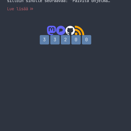
silloin sinulle seuraavaa: ”Päivitä ohjelma
kirjautumalla sisään tilille, jolla ostit
Lue lisää
ohjelman.”? Ei hätää tähän ongelmaan on ratkaisu.
Itse törmäsin tähän ongelmaan tänään kun koitin
päivittää Coda 2:sta ja tiesin, että siihen oli
tullut päivitys. App Store ei näyttänyt, että
minulla… Jatka lukemista Mac App Store ei näytä
3
3
2
0
0
päivityksiä?