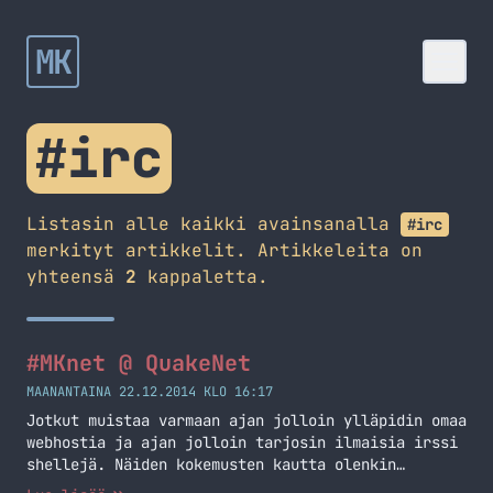
MK
#irc
Listasin alle kaikki avainsanalla
#irc
merkityt artikkelit. Artikkeleita on
yhteensä
2
kappaletta.
#MKnet @ QuakeNet
MAANANTAINA 22.12.2014 KLO 16:17
Jotkut muistaa varmaan ajan jolloin ylläpidin omaa
webhostia ja ajan jolloin tarjosin ilmaisia irssi
shellejä. Näiden kokemusten kautta olenkin
kerännyt oppia ja tietoa itselleni tätä päivää