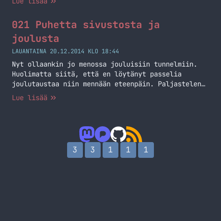
Lue lisää
varten. Nämä ilmaiset projektit ovat
mahdollistaneet sellaisen oppimisen mihin en
021 Puhetta sivustosta ja
muuten olisi välttämättä tilaisuutta saanut.
Olkoon tämä alku teille kaikille ilmaisena
joulusta
vinkkinä: Säätäkää, kokeilkaa ja yrittäkää!
LAUANTAINA 20.12.2014 KLO 18:44
Takaisin otsikon mukaiseen… Jatka lukemista #MKnet
Nyt ollaankin jo menossa jouluisiin tunnelmiin.
@ QuakeNet
Huolimatta siitä, että en löytänyt passelia
joulutaustaa niin mennään eteenpäin. Paljastelen
myös hieman sitä mitä on sivustolle tulossa tässä
Lue lisää
joulun aikaan. Pitemmittä lätinöittä, kuunnelkaa
podcast ja haluan vielä toivottaa erikseen
podcastin kuuntelijoille hyvää joulua!
3
3
1
1
1