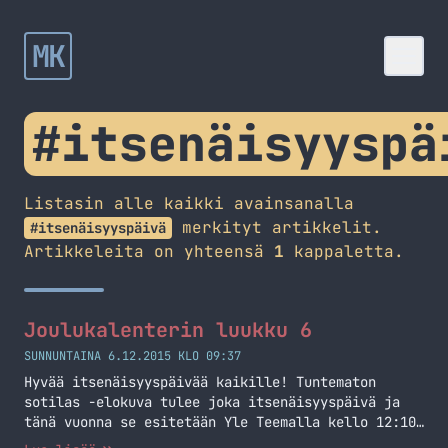
MK
#itsenäisyyspä
Listasin alle kaikki avainsanalla
merkityt artikkelit.
#itsenäisyyspäivä
Artikkeleita on yhteensä
1
kappaletta.
Joulukalenterin luukku 6
SUNNUNTAINA 6.12.2015 KLO 09:37
Hyvää itsenäisyyspäivää kaikille! Tuntematon
sotilas -elokuva tulee joka itsenäisyyspäivä ja
tänä vuonna se esitetään Yle Teemalla kello 12:10.
Alla onkin pari klippiä kyseisestä pätkästä.