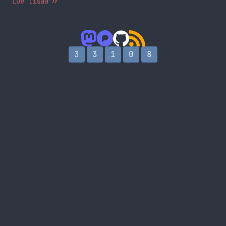
Lue lisää
3
3
1
0
8