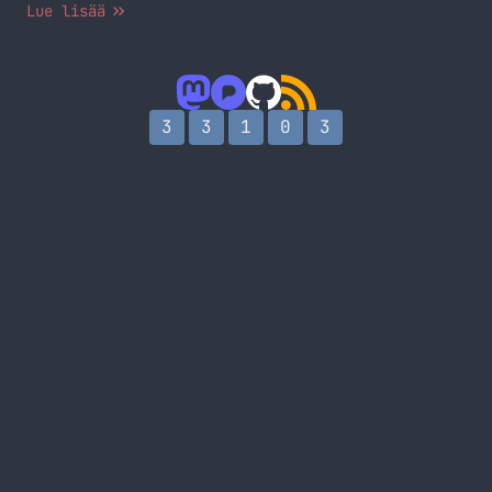
Lue lisää
3
3
1
0
3