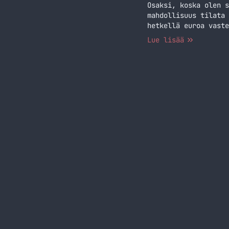
Osaksi, koska olen s
mahdollisuus tilata 
hetkellä euroa vaste
artikkelille Peleist
Lue lisää
toimittaa ilmaiseksi