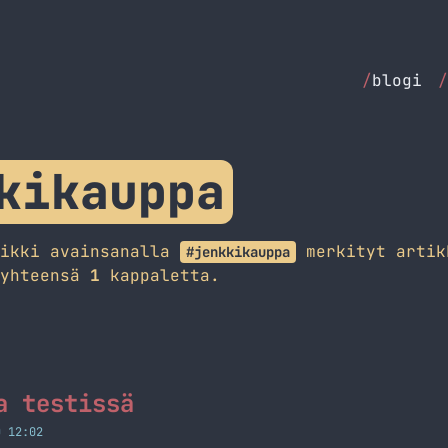
/
blogi
/
kikauppa
aikki avainsanalla
merkityt artik
#jenkkikauppa
 yhteensä
1
kappaletta.
a testissä
O 12:02