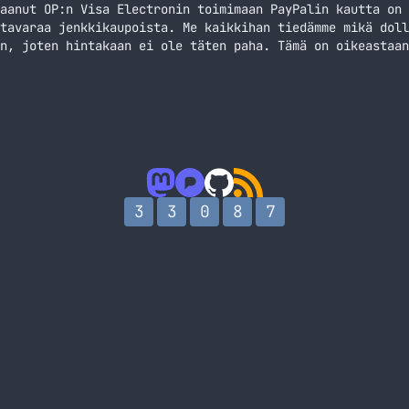
aanut OP:n Visa Electronin toimimaan PayPalin kautta on 
tavaraa jenkkikaupoista. Me kaikkihan tiedämme mikä doll
n, joten hintakaan ei ole täten paha. Tämä on oikeastaan
ä pelkät serialit. Kaveri linkkasi minulle joskus verkko
, eli ei tule postikuluja… Jatka lukemista Jenkkikauppa 
3
3
0
8
7