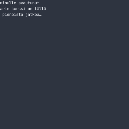
minulle avautunut
arin kurssi on tällä
 pienoista jatkoa
kaupan joka
testissä