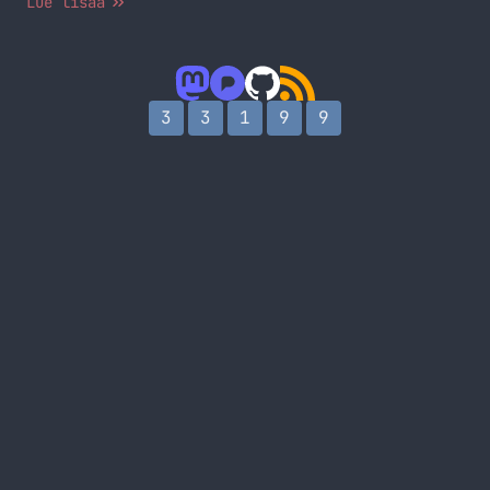
Lue lisää
Tämähän on taas näitä, että ne tekee jotka osaa ja
minä kun en osaa niin muut saa tehdä! Jos siis
joku innostui askartelemaan niin kuvat on
tervetulleita!
3
3
1
9
9