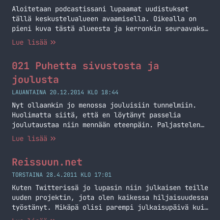
keskusteluun osallistuneiden kanssa arvotaan
Aloitetaan podcastissani lupaamat uudistukset
loppiaisena (6.1.2015) yksi kappale lahjakortteja
tällä keskustelualueen avaamisella. Oikealla on
Spotifyyn. Alla vielä asiat mitä sinun… Jatka
pieni kuva tästä alueesta ja kerronkin seuraavaksi
lukemista Spotify -kisa!
hieman lisää tästä keskustelualueesta ja mitä
Lue lisää
kaikkea onkaan säädetty. Ensinnäkin tuo on
rakennettu maksullisen XenForon päälle. Minulla on
021 Puhetta sivustosta ja
pari lisenssiä tuohon ja laitoin toisen
hyötykäyttöön tämän sivuston kautta. Tuossa
joulusta
lisenssissä on myös kiinni yksi resurssinhallinnan
LAUANTAINA 20.12.2014 KLO 18:44
palikka ja tulenkin sinne laittamaan… Jatka
Nyt ollaankin jo menossa jouluisiin tunnelmiin.
lukemista Keskustelualue on avattu!
Huolimatta siitä, että en löytänyt passelia
joulutaustaa niin mennään eteenpäin. Paljastelen
myös hieman sitä mitä on sivustolle tulossa tässä
Lue lisää
joulun aikaan. Pitemmittä lätinöittä, kuunnelkaa
podcast ja haluan vielä toivottaa erikseen
Reissuun.net
podcastin kuuntelijoille hyvää joulua!
TORSTAINA 28.4.2011 KLO 17:01
Kuten Twitterissä jo lupasin niin julkaisen teille
uuden projektin, jota olen kaikessa hiljaisuudessa
työstänyt. Mikäpä olisi parempi julkaisupäivä kuin
allekirjoittaneen syntymäpäivä? En tiedä!