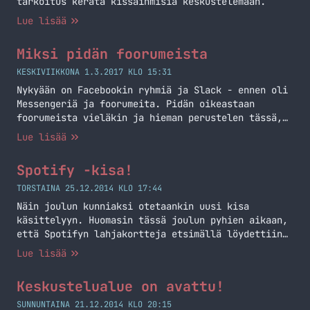
tarkoitus kerätä kissaihmisiä keskustelemaan.
Lue lisää
Miksi pidän foorumeista
KESKIVIIKKONA 1.3.2017 KLO 15:31
Nykyään on Facebookin ryhmiä ja Slack - ennen oli
Messengeriä ja foorumeita. Pidän oikeastaan
foorumeista vieläkin ja hieman perustelen tässä,
että miksi.
Lue lisää
Spotify -kisa!
TORSTAINA 25.12.2014 KLO 17:44
Näin joulun kunniaksi otetaankin uusi kisa
käsittelyyn. Huomasin tässä joulun pyhien aikaan,
että Spotifyn lahjakortteja etsimällä löydettiin
tänne minun blogin puolelle ja päätin lähteä
Lue lisää
tarjoamaan ilmaista kuukautta Spotifyyn kilpailun
palkintona! Osallistuminen on yksinkertaista ja
Keskustelualue on avattu!
vieläpä ilmaista! Nimittäin kaikkien
keskustelualueelle rekisteröityneiden ja
SUNNUNTAINA 21.12.2014 KLO 20:15