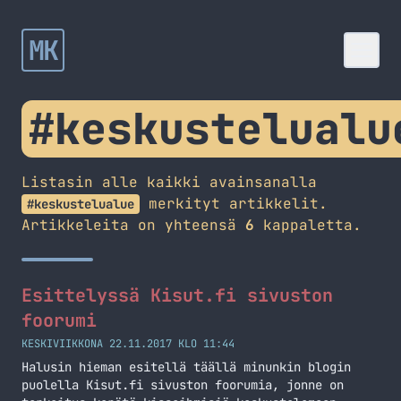
MK
#keskustelualu
Listasin alle kaikki avainsanalla
merkityt artikkelit.
#keskustelualue
Artikkeleita on yhteensä
6
kappaletta.
Esittelyssä Kisut.fi sivuston
foorumi
KESKIVIIKKONA 22.11.2017 KLO 11:44
Halusin hieman esitellä täällä minunkin blogin
puolella Kisut.fi sivuston foorumia, jonne on