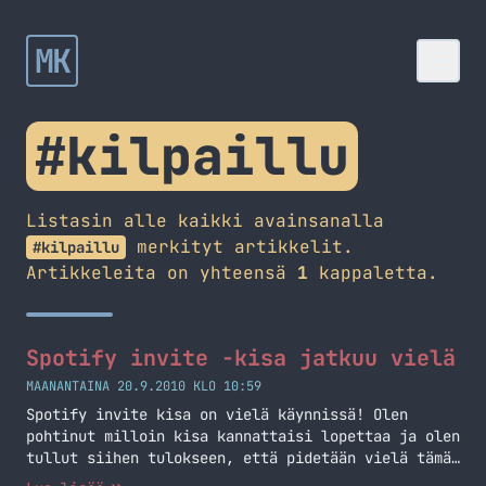
MK
#kilpaillu
Listasin alle kaikki avainsanalla
merkityt artikkelit.
#kilpaillu
Artikkeleita on yhteensä
1
kappaletta.
Spotify invite -kisa jatkuu vielä
MAANANTAINA 20.9.2010 KLO 10:59
Spotify invite kisa on vielä käynnissä! Olen
pohtinut milloin kisa kannattaisi lopettaa ja olen
tullut siihen tulokseen, että pidetään vielä tämä
ja ensi viikko. Joten sinullakin on vielä