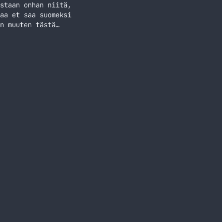
staan onhan niitä,
aa et saa suomeksi
n muuten tästä
uni eksyi jokunen
…