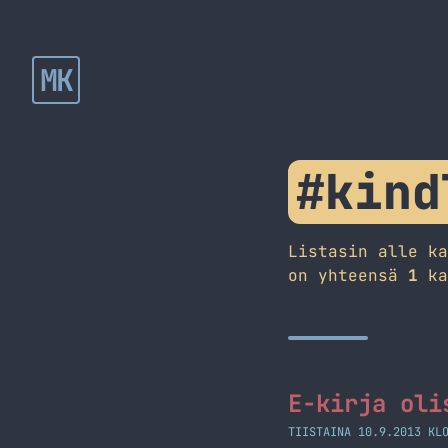
MK
#kind
Listasin alle k
on yhteensä
1
ka
E-kirja oli
TIISTAINA 10.9.2013 KL