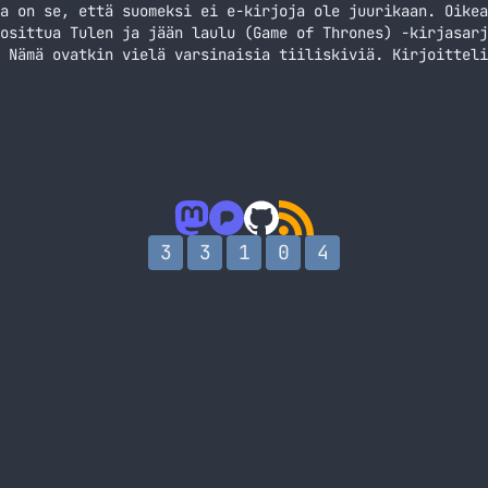
a on se, että suomeksi ei e-kirjoja ole juurikaan. Oikea
osittua Tulen ja jään laulu (Game of Thrones) -kirjasarj
 Nämä ovatkin vielä varsinaisia tiiliskiviä. Kirjoitteli
onna. Olin lomalla pari viikkoa Kreikassa ja matkalaukku
… Jatka lukemista E-kirja olisi hyvä matkakumppani, mutta
3
3
1
0
4