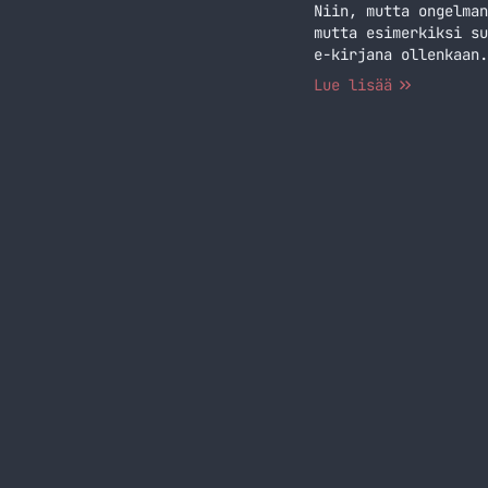
Niin, mutta ongelman
mutta esimerkiksi su
e-kirjana ollenkaan.
aiheesta jo viime vu
Lue lisää
kirja ja mm. siellä