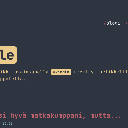
/
blogi
/
le
aikki avainsanalla
merkityt artikkelit
#kindle
ppaletta.
si hyvä matkakumppani, mutta...
O 13:31