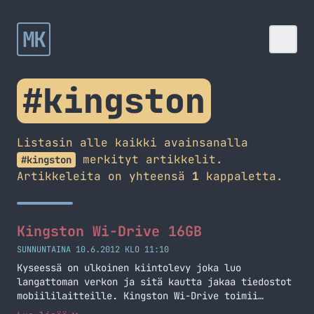
MK
#kingston
Listasin alle kaikki avainsanalla
merkityt artikkelit.
#kingston
Artikkeleita on yhteensä
1
kappaletta.
Kingston Wi-Drive 16GB
SUNNUNTAINA 10.6.2012 KLO 11:10
Kyseessä on ulkoinen kiintolevy joka luo
langattoman verkon ja sitä kautta jakaa tiedostot
mobiililaitteille. Kingston Wi-Drive toimii
iPadin, iPhonen, iPod Touchin, Android laitteiden