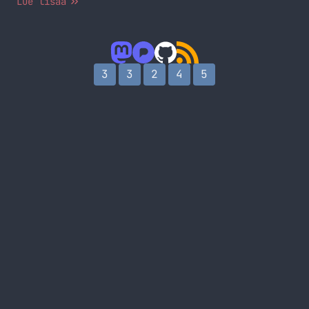
Lue lisää
3
3
2
4
5