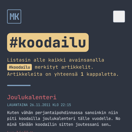
MK
#koodailu
Listasin alle kaikki avainsanalla
merkityt artikkelit.
#koodailu
Artikkeleita on yhteensä
1
kappaletta.
Joulukalenteri
LAUANTAINA 26.11.2011 KLO 22:15
Kuten vähän perjantaipohdinnassa sanoinkin niin
piti koodailla joulukalenteri tälle vuodelle. No
minä tänään koodailin sitten joutessani sen
valmiiksi asti. Sehän on koodattu simppelisti