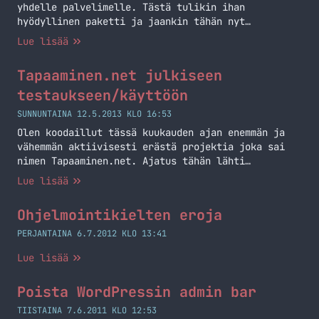
yhdelle palvelimelle. Tästä tulikin ihan
hyödyllinen paketti ja jaankin tähän nyt
ohjeistusta miten saat tämän toimintaan
Lue lisää
itsellekkin. Oletan, että olet sinut Linuxin
kanssa ja peukalo ei ole keskellä kämmentä :) Eli
Tapaaminen.net julkiseen
halusin varmuuskopiot tietokannasta ja
tiedostoista. Sekä koska maksan Dropboxista niin
testaukseen/käyttöön
minulla on siellä kivasti tilaa niin olisi näppärä
SUNNUNTAINA 12.5.2013 KLO 16:53
jos ne… Jatka lukemista Linux palvelimen
Olen koodaillut tässä kuukauden ajan enemmän ja
tiedostojen ja tietokannan varmuuskopiointi
vähemmän aktiivisesti erästä projektia joka sai
Dropboxiin
nimen Tapaaminen.net. Ajatus tähän lähti
Twitteristä ja tarkemmin sanottuna alla olevan
Lue lisää
twiitin jälkeisestä keskustelusta. @muuruvirta
mimmosil featureil. Ei nimittäi vaikee oo
Ohjelmointikielten eroja
koodailla ;) — Marko (@MarkoK) April 10, 2013
Tapaaminen.net on siis ilmainen työkalu
PERJANTAINA 6.7.2012 KLO 13:41
tapaamisien sopimiseen, oli sitten kyseessä pieni
Lue lisää
tai iso… Jatka lukemista Tapaaminen.net julkiseen
testaukseen/käyttöön
Poista WordPressin admin bar
TIISTAINA 7.6.2011 KLO 12:53