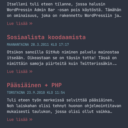
Itselleni tuli eteen tilanne, jossa halusin
WordPressin Admin Bar -osan pois käytöstä. Tämähän
on ominaisuus, joka on rakennettu WordPressiin ja
suoraa on/off -painiketta ei taida olla olemassa.
Lue lisää
Ratkaisu on helppo, kopioi teemasi functions.php -
tiedostoon seuraava koodinpätkä:
Sosiaalista koodaamista
add_filter( ’show_admin_bar’, ’__return_false’ );
Tämän jälkeen Admin Baria ei pitäisi enää näkyä!
MAANANTAINA 28.3.2011 KLO 17:17
Otsikon sanoilla GitHub niminen palvelu mainostaa
itseään. Oikeastaan se on täysin totta! Tässä on
nimittäin samoja piirteitä kuin Twitterissäkin.
Seuraa toisia koodareita ja toisia projekteja.
Lue lisää
Saat niiden päivitykset suoraan etusivullesi.
Commit viestit ajavat tilapäivitysten virkaa.
Pääsiäinen + PHP
Hieno systeemi koodarille.
TORSTAINA 23.9.2010 KLO 11:54
Tuli eteen työn merkeissä selvittää pääsiäinen.
Noh laiskahan olisi tehnyt huonon ohjelmointitavan
mukaisesti taulukon, jossa olisi ollut vaikka
kymmeneksi vuodeksi eteenpäin pääsiäiset. Itse
Lue lisää
päädyin tutkimaan miten sen voi määrittää ja miten