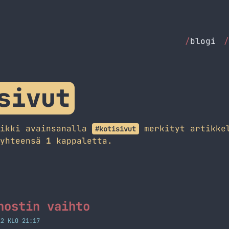
/
blogi
/
sivut
aikki avainsanalla
merkityt artikke
#kotisivut
 yhteensä
1
kappaletta.
hostin vaihto
12 KLO 21:17