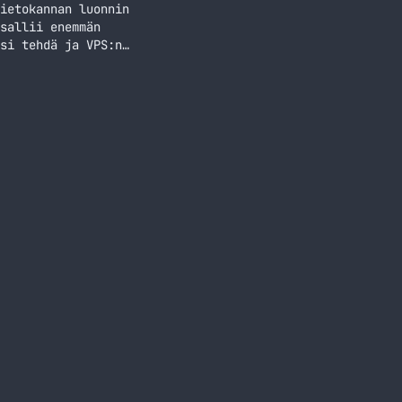
ietokannan luonnin
sallii enemmän
si tehdä ja VPS:n
aa siihen, että
eissä hostin vaihto