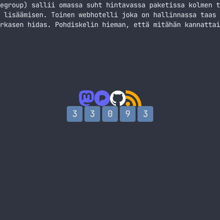
egroup) sallii omassa suht hintavassa paketissa kolmen t
 lisäämisen. Toinen webhotelli joka on hallinnassa taas 
rkasen hidas. Pohdiskelin hieman, että mitähän kannattai
kä pieni yliampuminen sillä en ehkä halua aikaani kulutt
alvelimesta lähtien. Päätin siis,… Jatka lukemista Miett
3
3
0
9
3