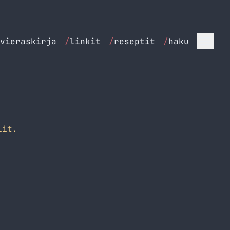
vieraskirja
/
linkit
/
reseptit
/
haku
lit.