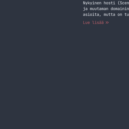
Nykyinen hosti (Scen
ja muutaman domainin
asioita, mutta on tu
hankkiminen olisi eh
Lue lisää
säädän kaikki mailip