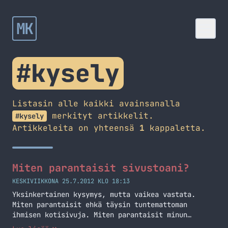
MK
#kysely
Listasin alle kaikki avainsanalla
merkityt artikkelit.
#kysely
Artikkeleita on yhteensä
1
kappaletta.
Miten parantaisit sivustoani?
KESKIVIIKKONA 25.7.2012 KLO 18:13
Yksinkertainen kysymys, mutta vaikea vastata.
Miten parantaisit ehkä täysin tuntemattoman
ihmisen kotisivuja. Miten parantaisit minun
kotisivujani jos saisit tehdä aivan mitä haluat?