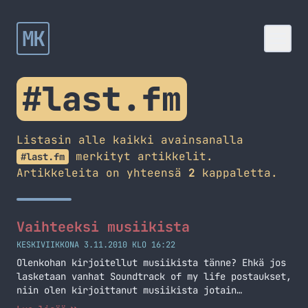
MK
#last.fm
Listasin alle kaikki avainsanalla
merkityt artikkelit.
#last.fm
Artikkeleita on yhteensä
2
kappaletta.
Vaihteeksi musiikista
KESKIVIIKKONA 3.11.2010 KLO 16:22
Olenkohan kirjoitellut musiikista tänne? Ehkä jos
lasketaan vanhat Soundtrack of my life postaukset,
niin olen kirjoittanut musiikista jotain
tännekkin. Osittain idea lähti Rollelta ja siitä