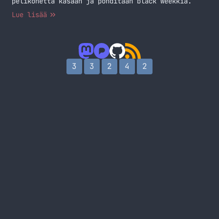
pelikonetta kasaan ja pohditaan black weekkiä.
Lue lisää
3
3
2
4
2