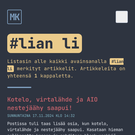
MK
#lian li
Listasin alle kaikki avainsanalla
#lian
merkityt artikkelit. Artikkeleita on
li
yhteensä
1
kappaletta.
Kotelo, virtalähde ja AIO
nestejäähy saapui!
SUNNUNTAINA 17.11.2024 KLO 14:32
Postissa tuli taas lisää osia, kun kotelo,
virtalähde ja nestejäähy saapui. Kasataan hieman