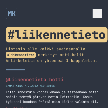
MK
#liikennetieto
Listasin alle kaikki avainsanalla
merkityt artikkelit.
#liikennetieto
Artikkeleita on yhteensä
1
kappaletta.
@Liikennetieto botti
LAUANTAINA 7.7.2012 KLO 10:06
Eilen innostuin koodailemaan ja testaamaan miten
saisin tehtyä pätevän botin Twitteriin. Koska
työkseni koodaan PHP:tä niin kielen valinta oli
luonnollinen ja lähdin rakentamaan sillä bottia