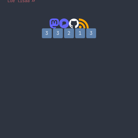
Lue lisää
tarpeelliseksi niin lisään sen listaan. Ja linkit
-sivu löytyy vasemmalta valikosta kohdasta Linkit.
3
3
2
1
3