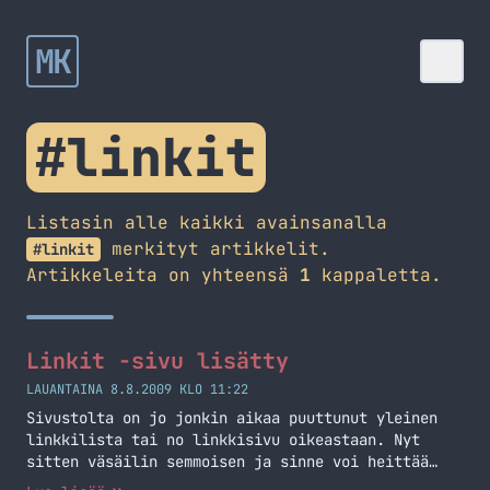
MK
#linkit
Listasin alle kaikki avainsanalla
merkityt artikkelit.
#linkit
Artikkeleita on yhteensä
1
kappaletta.
Linkit -sivu lisätty
LAUANTAINA 8.8.2009 KLO 11:22
Sivustolta on jo jonkin aikaa puuttunut yleinen
linkkilista tai no linkkisivu oikeastaan. Nyt
sitten väsäilin semmoisen ja sinne voi heittää
kommenttina oman sivun linkin niin mikäli koen