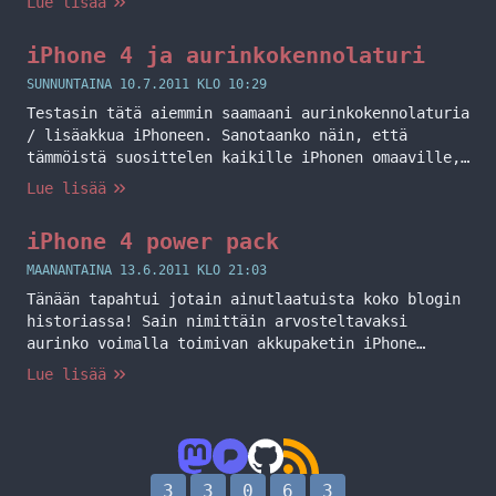
Lue lisää
iPhone 4 ja aurinkokennolaturi
SUNNUNTAINA 10.7.2011 KLO 10:29
Testasin tätä aiemmin saamaani aurinkokennolaturia
/ lisäakkua iPhoneen. Sanotaanko näin, että
tämmöistä suosittelen kaikille iPhonen omaaville,
sillä älypuhelimissa akku voi mennä suhteellisen
Lue lisää
nopeaan (riippuu miten paljon rämppää sitä) ja
iPhonessa kun ei ole suoraan irroitettavissa
iPhone 4 power pack
olevaa akkua niin tämänkaltainen ratkaisu on
juurikin passeli! Aurinko lataa tuota settiä
MAANANTAINA 13.6.2011 KLO 21:03
suhteellisen hyvin, mutta en ole saanut pidettyä
Tänään tapahtui jotain ainutlaatuista koko blogin
sitä… Jatka lukemista iPhone 4 ja
historiassa! Sain nimittäin arvosteltavaksi
aurinkokennolaturi
aurinko voimalla toimivan akkupaketin iPhone
4:lle! Kerron tässä viestissä hieman
Lue lisää
ensikokemuksia tuosta laitteesta ja tulen
palaamaan vielä tarkemmin kunhan olen saanut
käytettyä tuota ja testattua auringolla
lataamista. Ensimmäisenä pistää silmään tuon koko,
ilmaiseksihan ei lisäakku puhelimeen tule.
3
3
0
6
3