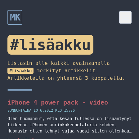
MK
#lisäakku
Listasin alle kaikki avainsanalla
merkityt artikkelit.
#lisäakku
Artikkeleita on yhteensä
3
kappaletta.
iPhone 4 power pack - video
SUNNUNTAINA 10.6.2012 KLO 15:36
Olen huomannut, että kesän tullessa on lisääntynyt
liikenne iPhonen aurinkokennolaturia kohden.
Huomasin etten tehnyt vajaa vuosi sitten ollenkaan
videota tästä laitteesta ja tässä se tulee.