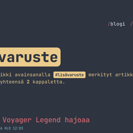
/
blogi
/
varuste
aikki avainsanalla
merkityt artikk
#lisävaruste
 yhteensä
2
kappaletta.
 Voyager Legend hajoaa
16 KLO 12:03