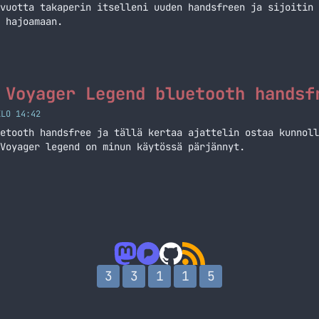
vuotta takaperin itselleni uuden handsfreen ja sijoitin 
 hajoamaan.
 Voyager Legend bluetooth handsf
KLO 14:42
etooth handsfree ja tällä kertaa ajattelin ostaa kunnoll
Voyager legend on minun käytössä pärjännyt.
3
3
1
1
5