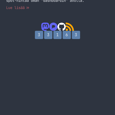
spot-hintaa oman "dashboardin" avulla.
Lue lisää
3
3
1
6
3