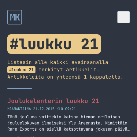
MK
#luukku 21
Listasin alle kaikki avainsanalla
merkityt artikkelit.
#luukku 21
Artikkeleita on yhteensä
1
kappaletta.
Joulukalenterin luukku 21
MAANANTAINA 21.12.2015 KLO 09:21
Tänä jouluna voittekin katsoa hieman erilaisen
jouluelokuvan ilmaiseksi Yle Areenasta. Nimittäin
Rare Exports on siellä katsottavana jokusen päivän
ajan ilmaiseksi. Kannattaa vilaista, ite pidin