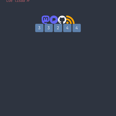
Lue lisää
tuosta elokuvasta ja tässähän on hieman erilainen
joulupukki.
3
3
2
4
4