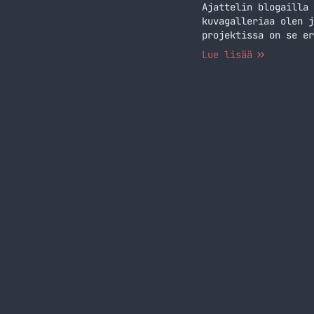
Ajattelin blogailla 
kuvagalleriaa olen j
projektissa on se er
ehdottaa ominaisuuks
Lue lisää
tarkoituksena on teh