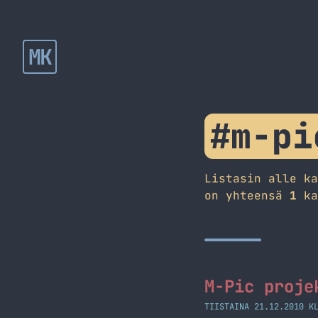
MK
#m-pi
Listasin alle k
on yhteensä
1
ka
M-Pic proje
TIISTAINA 21.12.2010 K