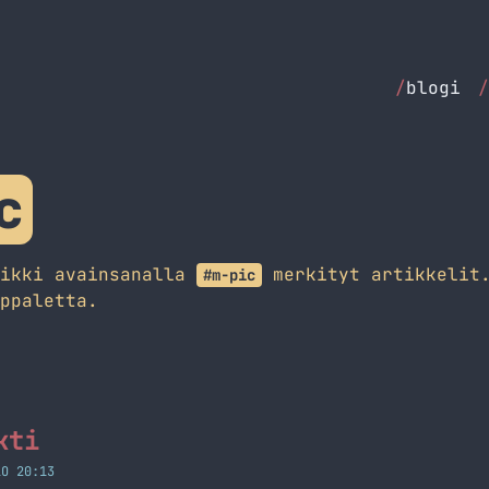
/
blogi
/
c
aikki avainsanalla
merkityt artikkelit.
#m-pic
ppaletta.
kti
LO 20:13