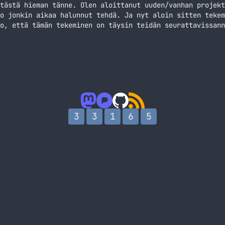
tästä hieman tänne. Olen aloittanut uuden/vanhan projekt
o jonkin aikaa halunnut tehdä. Ja nyt aloin sitten tekem
o, että tämän tekeminen on täysin teidän seurattavissann
ia tähän. Projektin tulos tulee myös ilmaiseksi jakoon t
dä kuvagalleria, jonka olisi… Jatka lukemista M-Pic proj
3
3
1
6
5