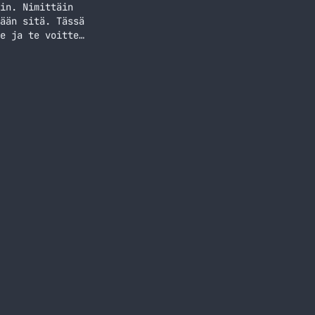
in. Nimittäin
ään sitä. Tässä
e ja te voitte
eille. Eli
ekti