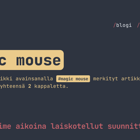
/
blogi
/
c mouse
aikki avainsanalla
merkityt artikk
#magic mouse
 yhteensä
2
kappaletta.
ime aikoina laiskotellut suunnit