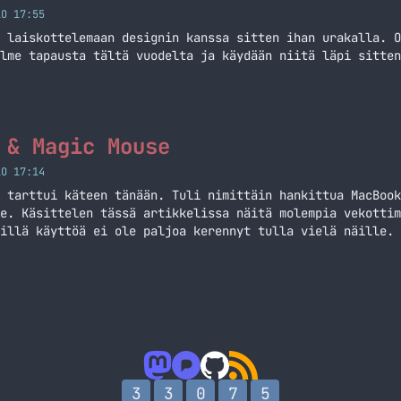
LO 17:55
 laiskottelemaan designin kanssa sitten ihan urakalla. O
lme tapausta tältä vuodelta ja käydään niitä läpi sitten
 & Magic Mouse
LO 17:14
 tarttui käteen tänään. Tuli nimittäin hankittua MacBook
e. Käsittelen tässä artikkelissa näitä molempia vekottim
illä käyttöä ei ole paljoa kerennyt tulla vielä näille.
3
3
0
7
5