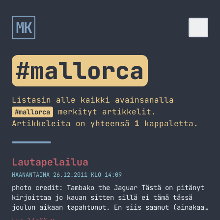
MK
#mallorca
Listasin alle kaikki avainsanalla
merkityt artikkelit.
#mallorca
Artikkeleita on yhteensä
1
kappaletta.
Lautapelailua
MAANANTAINA 26.12.2011 KLO 14:09
photo credit: Tambako the Jaguar Tästä on pitänyt
kirjoittaa jo kauan sitten sillä ei tämä tässä
joulun aikaan tapahtunut. En siis saanut (ainakaan
vielä) lahjaksi lautapeliä vaan näitä on tullut