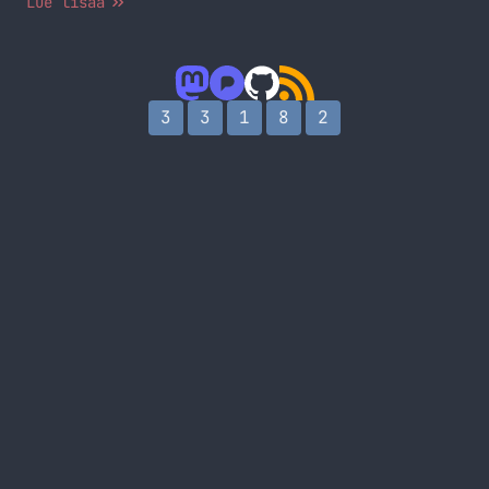
Lue lisää
hankittu aiemmin parikin kappaletta. Kirjoitan
parista pelistä erikseen vielä omat artikkelinsa.
Lapsena nämä olivat aivan loistavaa ajanvietettä
ja kukapa ei muistaisi Aliasta, Pictionaryä,
Monopolia, sitä… Jatka lukemista Lautapelailua
3
3
1
8
2