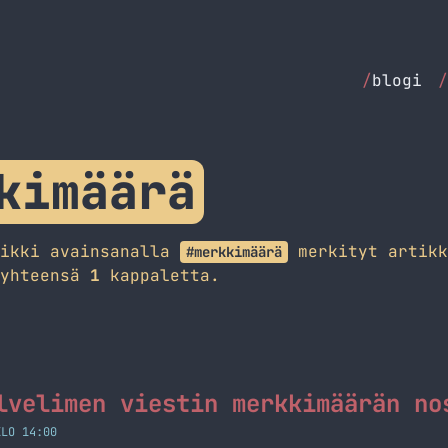
/
blogi
/
kimäärä
aikki avainsanalla
merkityt artikk
#merkkimäärä
 yhteensä
1
kappaletta.
lvelimen viestin merkkimäärän no
KLO 14:00