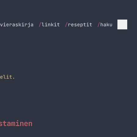
vieraskirja
/
linkit
/
reseptit
/
haku
elit.
staminen