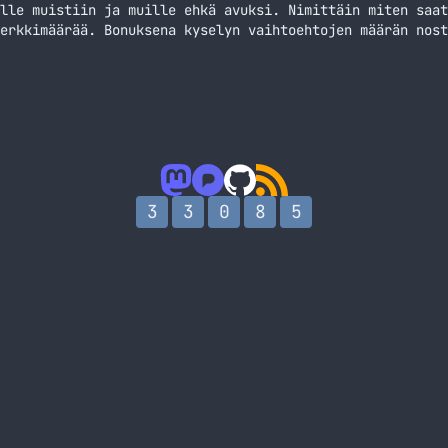
lle muistiin ja muille ehkä avuksi. Nimittäin miten saat
erkkimäärää. Bonuksena kyselyn vaihtoehtojen määrän nost
3
3
0
8
5