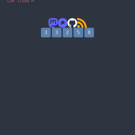
Lue lisää
seuraamalla saat WordPressin suojattua hiukan
paremmin. Vaihda WordPressin salasana sekä
varmuudeksi verkkosivujen hallinnan salasanat,
käytä vahvaa salasanaa! (cPanel, Plesk) Mikäli
käytät admin tunnusta kirjautumiseen niin vaihda
3
3
2
5
8
se. Tämän saat… Jatka lukemista Miten suojata
WordPress?