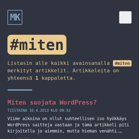
MK
#miten
Listasin alle kaikki avainsanalla
#miten
merkityt artikkelit. Artikkeleita on
yhteensä
1
kappaletta.
Miten suojata WordPress?
TIISTAINA 16.4.2013 KLO 09:33
Viime aikoina on ollut suhteellisen iso hyökkäys
WordPress saitteja vastaan ja tämä artikkeli piti
kirjoitella jo aiemmin, mutta hieman venähti.
Listaankin alle pienen tehtävälistan tapaisen jota