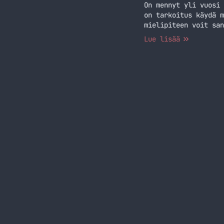
On mennyt yli vuosi 
on tarkoitus käydä m
mielipiteen voit san
että minulla on iPho
Lue lisää
ja appsit osa 2