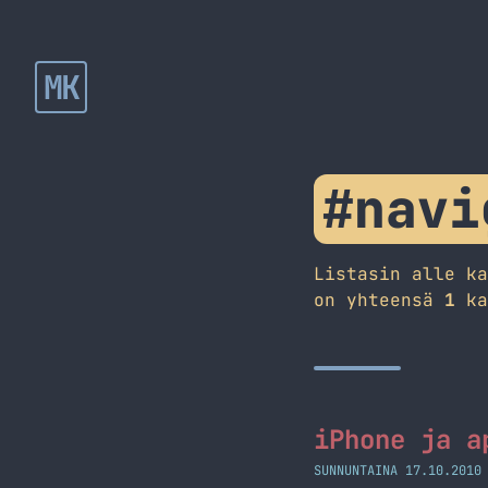
MK
#navi
Listasin alle k
on yhteensä
1
ka
iPhone ja a
SUNNUNTAINA 17.10.2010