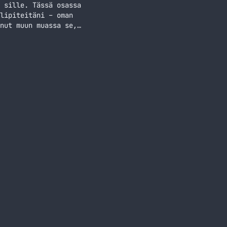
 sille. Tässä osassa
lipiteitäni – oman
nut muun muassa se,
tka lukemista iPhone