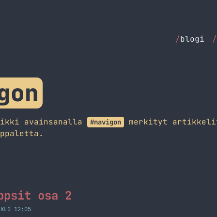
/
blogi
/
gon
aikki avainsanalla
merkityt artikkeli
#navigon
ppaletta.
ppsit osa 2
 KLO 12:05