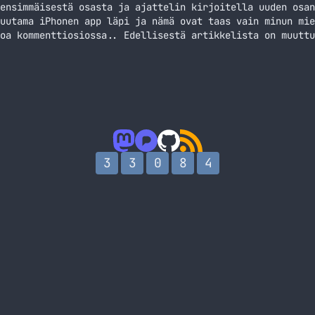
ensimmäisestä osasta ja ajattelin kirjoitella uuden osan
uutama iPhonen app läpi ja nämä ovat taas vain minun mie
oa kommenttiosiossa.. Edellisestä artikkelista on muuttu
ne 4 ja iOS on päivittynyt jo 4.1 versioon asti. App… Ja
3
3
0
8
4