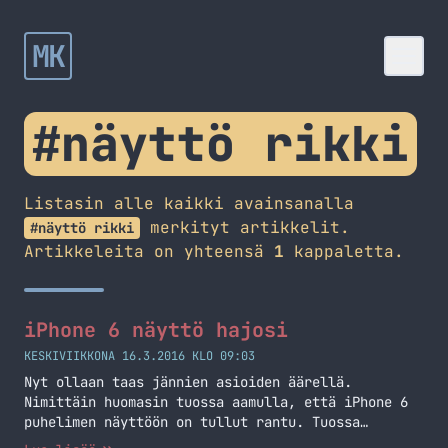
MK
#näyttö rikki
Listasin alle kaikki avainsanalla
merkityt artikkelit.
#näyttö rikki
Artikkeleita on yhteensä
1
kappaletta.
iPhone 6 näyttö hajosi
KESKIVIIKKONA 16.3.2016 KLO 09:03
Nyt ollaan taas jännien asioiden äärellä.
Nimittäin huomasin tuossa aamulla, että iPhone 6
puhelimen näyttöön on tullut rantu. Tuossa
oikealla onkin kuva tuosta rannusta. Eilen illalla