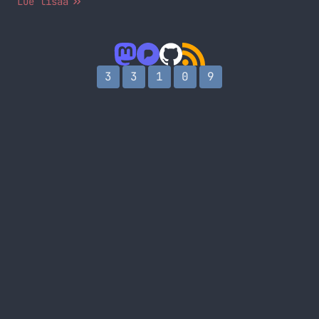
Lue lisää
tätä ei vielä ollut ja koitin puhelintakin
boottailla ja siinä se vain on. Mitään säröä ei
näytössä itsessään ole ja muutenkin puhelin on
ollut kunnossa. Puhelin oli yön latauksessa ja
siitä… Jatka lukemista iPhone 6 näyttö hajosi
3
3
1
0
9