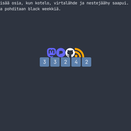
isää osia, kun kotelo, virtalähde ja nestejäähy saapui. 
a pohditaan black weekkiä.
3
3
2
4
2