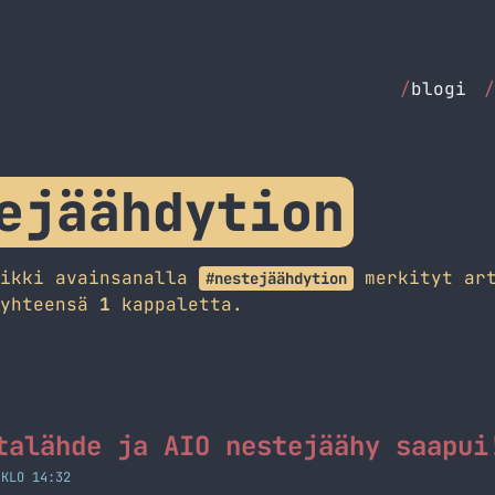
/
blogi
/
ejäähdytion
aikki avainsanalla
merkityt art
#nestejäähdytion
 yhteensä
1
kappaletta.
talähde ja AIO nestejäähy saapui
 KLO 14:32