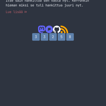
itse sain hankittua sen vasta nyt. Kerronkin
hieman miksi se tuli hankittua juuri nyt.
Lue lisää
3
3
2
5
8