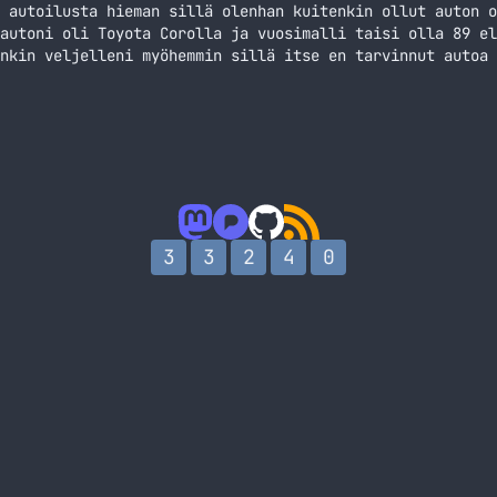
 autoilusta hieman sillä olenhan kuitenkin ollut auton o
autoni oli Toyota Corolla ja vuosimalli taisi olla 89 el
nkin veljelleni myöhemmin sillä itse en tarvinnut autoa 
n kuin minä. Joku aika Toyotasta luopumisen jälkeen sain
 Jatka lukemista Autoilusta hieman
3
3
2
4
0