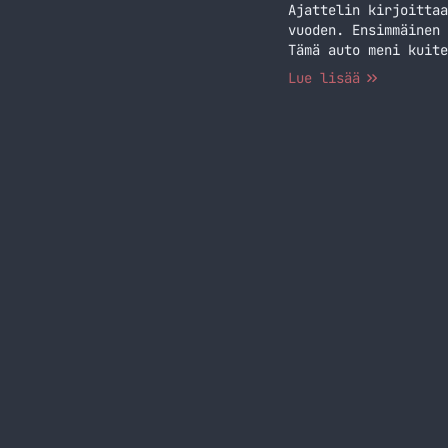
Ajattelin kirjoittaa
vuoden. Ensimmäinen 
Tämä auto meni kuite
tarvitsi sitä enemmä
Lue lisää
dieselillä kulkevan…