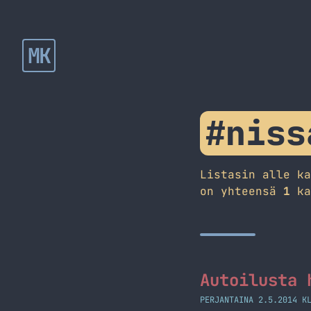
MK
#niss
Listasin alle k
on yhteensä
1
ka
Autoilusta 
PERJANTAINA 2.5.2014 K