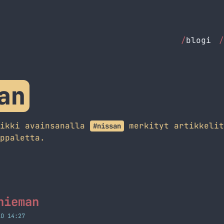
/
blogi
/
an
aikki avainsanalla
merkityt artikkelit
#nissan
ppaletta.
hieman
LO 14:27