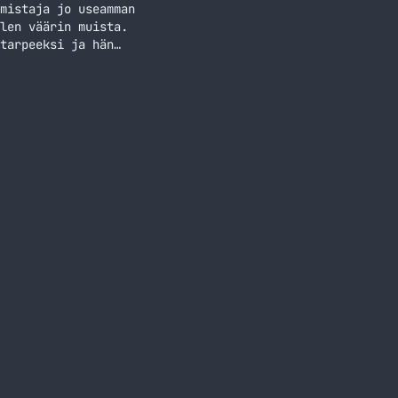
mistaja jo useamman
len väärin muista.
tarpeeksi ja hän
 toiseksi autoksi