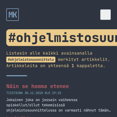
MK
#ohjelmistosuu
Listasin alle kaikki avainsanalla
merkityt artikkelit.
#ohjelmistosuunnittelu
Artikkeleita on yhteensä
1
kappaletta.
Näin se homma etenee
TIISTAINA 30.11.2010 KLO 19:15
Jokainen joka on jossain vaiheessa
opiskellut/ollut tekemisissä
ohjelmistosuunnittelussa on varmasti nähnyt tämän
seuraavan kuvan jossain yhteydessä.