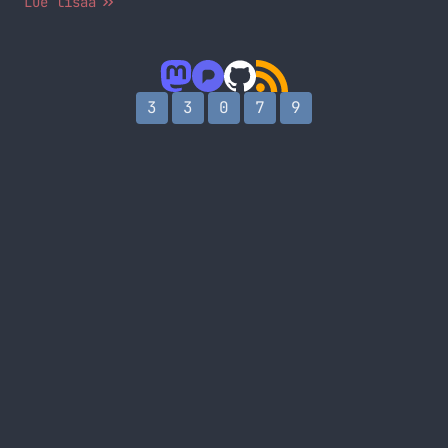
Lue lisää
3
3
0
7
9