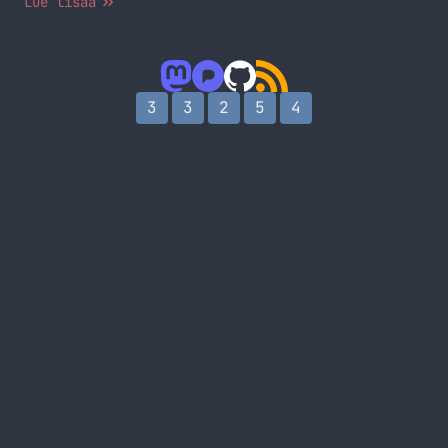
Lue lisää
3
3
2
5
4