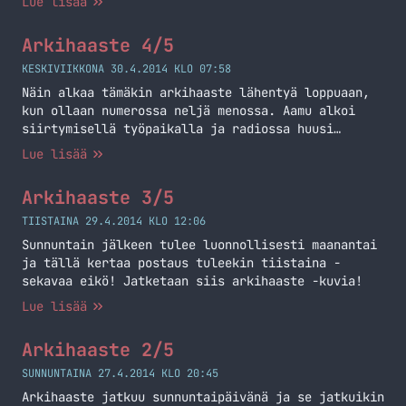
Lue lisää
tehdä ja teinkin niitä kotoa käsin. Etäpäivässä
selkeä etu on se, että omasta keittiöstä voi käydä
Arkihaaste 4/5
aamupalaa tekemässä. Töiden jälkeen piti lähteä
kauppahelvettiin. Mukavana yllätyksenä yksi
KESKIVIIKKONA 30.4.2014 KLO 07:58
synttärilahja oli postissa eksynyt… Jatka
Näin alkaa tämäkin arkihaaste lähentyä loppuaan,
lukemista Arkihaaste 5/5
kun ollaan numerossa neljä menossa. Aamu alkoi
siirtymisellä työpaikalla ja radiossa huusi
tuttuun tapaan Radio Suomipop ja Aamulypsy.
Lue lisää
Samalla tuli ihmeteltyä miksi se Kuopio näitä
valoja polttaa enää tähän aikaan aamulla –
Arkihaaste 3/5
valoisaa kun on vielä. Kotimatkalla törmäsin
sitten korkeaan kuljetukseen, kun siellä hilattiin
TIISTAINA 29.4.2014 KLO 12:06
jotain taloa eteenpäin. Sitten voikin… Jatka
Sunnuntain jälkeen tulee luonnollisesti maanantai
lukemista Arkihaaste 4/5
ja tällä kertaa postaus tuleekin tiistaina -
sekavaa eikö! Jatketaan siis arkihaaste -kuvia!
Lue lisää
Arkihaaste 2/5
SUNNUNTAINA 27.4.2014 KLO 20:45
Arkihaaste jatkuu sunnuntaipäivänä ja se jatkuikin