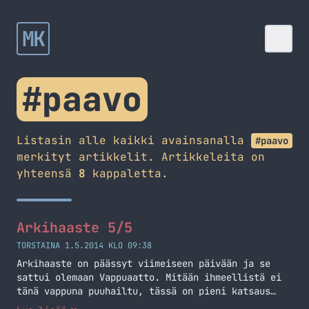
MK
#paavo
Listasin alle kaikki avainsanalla
#paavo
merkityt artikkelit. Artikkeleita on
yhteensä
8
kappaletta.
Arkihaaste 5/5
TORSTAINA 1.5.2014 KLO 09:38
Arkihaaste on päässyt viimeiseen päivään ja se
sattui olemaan Vappuaatto. Mitään ihmeellistä ei
tänä vappuna puuhailtu, tässä on pieni katsaus
viimeiseen arkihaastepäivään. Töitähän sitä piti