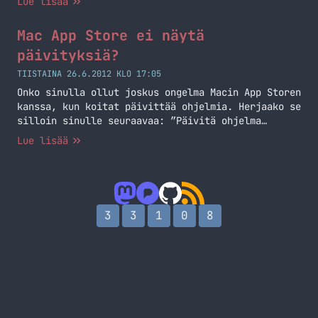
Lue lisää
Mac App Store ei näytä
päivityksiä?
TIISTAINA 26.6.2012 KLO 17:05
Onko sinulla ollut joskus ongelma Macin App Storen
kanssa, kun koitat päivittää ohjelmia. Herjaako se
silloin sinulle seuraavaa: ”Päivitä ohjelma
kirjautumalla sisään tilille, jolla ostit
Lue lisää
ohjelman.”? Ei hätää tähän ongelmaan on ratkaisu.
Itse törmäsin tähän ongelmaan tänään kun koitin
päivittää Coda 2:sta ja tiesin, että siihen oli
tullut päivitys. App Store ei näyttänyt, että
minulla… Jatka lukemista Mac App Store ei näytä
3
3
1
0
8
päivityksiä?