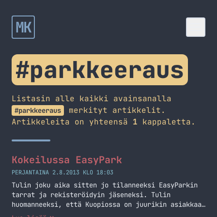
MK
#parkkeeraus
Listasin alle kaikki avainsanalla
merkityt artikkelit.
#parkkeeraus
Artikkeleita on yhteensä
1
kappaletta.
Kokeilussa EasyPark
PERJANTAINA 2.8.2013 KLO 18:03
Tulin joku aika sitten jo tilanneeksi EasyParkin
tarrat ja rekisteröidyin jäseneksi. Tulin
huomanneeksi, että Kuopiossa on juurikin asiakkaan
parkkipaikka EasyPark parkkipaikka ja näin ollen