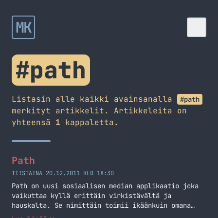
MK
#path
Listasin alle kaikki avainsanalla
#path
merkityt artikkelit. Artikkeleita on
yhteensä
1
kappaletta.
Path
TIISTAINA 20.12.2011 KLO 18:30
Path on uusi sosiaalisen median applikaatio joka
vaikuttaa kyllä erittäin virkistävältä ja
hauskalta. Se nimittäin toimii ikäänkuin omana
päiväkirjana eli mitä teet ja missä teet. Tämän