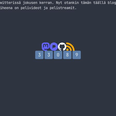
witterissä jokusen kerran. Nyt otankin tämän täällä blog
iheena on pelivideot ja pelistreamit.
3
3
0
8
9