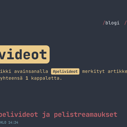
/
blogi
/
videot
aikki avainsanalla
merkityt artikke
#pelivideot
 yhteensä
1
kappaletta.
pelivideot ja pelistreamaukset
 KLO 14:24