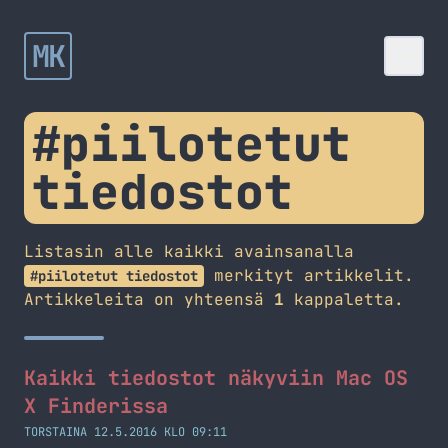
MK
#piilotetut
tiedostot
Listasin alle kaikki avainsanalla
merkityt artikkelit.
#piilotetut tiedostot
Artikkeleita on yhteensä
1
kappaletta.
Kaikki tiedostot näkyviin Mac OS
X Finderissa
TORSTAINA 12.5.2016 KLO 09:11