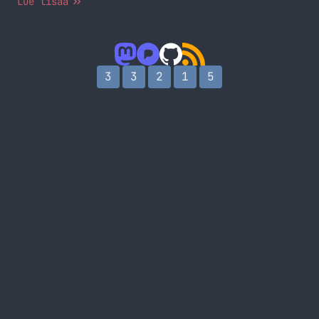
Lue lisää
3
3
2
1
5