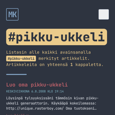
MK
#pikku-ukkeli
Listasin alle kaikki avainsanalla
merkityt artikkelit.
#pikku-ukkeli
Artikkeleita on yhteensä
1
kappaletta.
Luo oma pikku-ukkeli
KESKIVIIKKONA 6.8.2008 KLO 19:14
Löysinpä tylsyyksissäni tämmösin kivan pikku-
ukkeli generaattorin. Käykääpä kokeilemassa:
http://unique.rasterboy.com/ Oma tuotokseni
näyttää tältä: