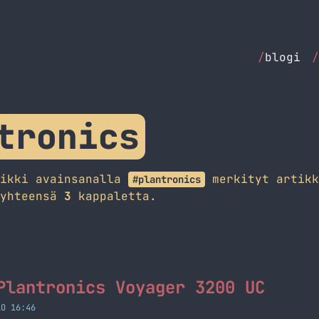
/
blogi
/
tronics
aikki avainsanalla
merkityt artikk
#plantronics
 yhteensä
3
kappaletta.
Plantronics Voyager 3200 UC
LO 16:46