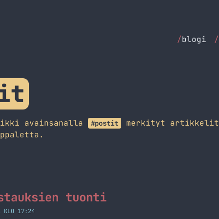
/
blogi
/
it
aikki avainsanalla
merkityt artikkelit
#postit
ppaletta.
stauksien tuonti
8 KLO 17:24