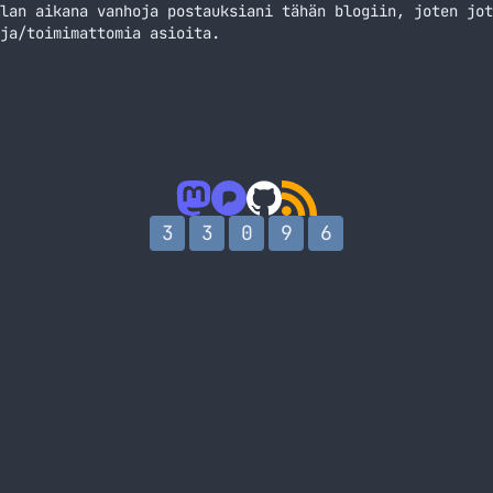
lan aikana vanhoja postauksiani tähän blogiin, joten jot
ja/toimimattomia asioita.
3
3
0
9
6