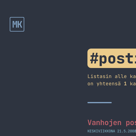
MK
#post
Listasin alle k
on yhteensä
1
ka
Vanhojen po
KESKIVIIKKONA 21.5.200