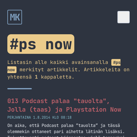
MK
#ps now
Listasin alle kaikki avainsanalla
#ps
merkityt artikkelit. Artikkeleita on
now
yhteensä
1
kappaletta.
013 Podcast palaa "tauolta",
Jolla (taas) ja Playstation Now
PERJANTAINA 1.8.2014 KLO 08:18
On aika, että Podcast palaa ”tauolta” ja tässä
olemmekin ottaneet pari aihetta lätinän lisäksi.