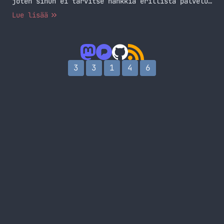
joten sinun ei tarvitse hankkia erillistä palvelua
tätä varten.
Lue lisää
3
3
1
4
6