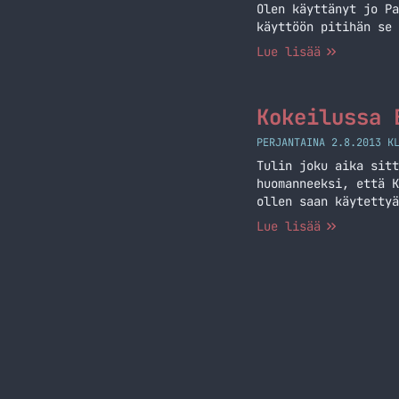
Olen käyttänyt jo Pa
käyttöön pitihän se 
Lue lisää
Kokeilussa 
PERJANTAINA 2.8.2013 K
Tulin joku aika sitt
huomanneeksi, että K
ollen saan käytettyä
tuleekin käytyä suht
Lue lisää
suhteellisen simppel
EasyPark