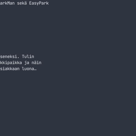
arkMan sekä EasyPark
seneksi. Tulin
kkipaikka ja näin
siakkaan luona
 Käyttäminenhän on
ta Kokeilussa