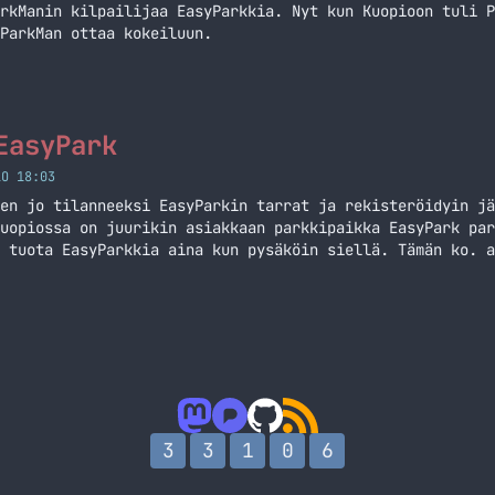
rkManin kilpailijaa EasyParkkia. Nyt kun Kuopioon tuli P
ParkMan ottaa kokeiluun.
EasyPark
LO 18:03
en jo tilanneeksi EasyParkin tarrat ja rekisteröidyin jä
uopiossa on juurikin asiakkaan parkkipaikka EasyPark par
 tuota EasyParkkia aina kun pysäköin siellä. Tämän ko. a
eellisen usein, joten tämä on loistava apuväline siihen.
iä. Länttäät ensin tuon EasyParkin tarran… Jatka lukemis
3
3
1
0
6