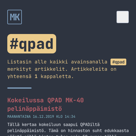
MK
#qpad
Listasin alle kaikki avainsanalla
#qpad
merkityt artikkelit. Artikkeleita on
yhteensä
1
kappaletta.
Kokeilussa QPAD MK-40
pelinäppäimistö
MAANANTAINA 16.12.2019 KLO 14:34
Tällä kertaa kokeiluun saapui QPADiltä
pelinäppäimistö. Tämä on hinnaston suht edukkaasta