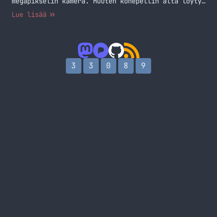
megapikselin kamera. Muuten konepellin alta löytyy
seuraavaa: 4.5 tuuman ClearBlack AMOLED näyttö
Lue lisää
(1280 x 768), kaksiytiminen 1,5 GHz Qualcomm
Snapdragon S4 suoritin, 2 gigaa muistia, 32 gigaa
tilaa, NFC ja tietty perus wlan, usb yms. Kolmessa
eri värissä: musta, valkoinen ja keltainen… Jatka
lukemista 005 Lumia 1020, Sony DSC QX -sarja &
3
3
0
8
9
Chromecast