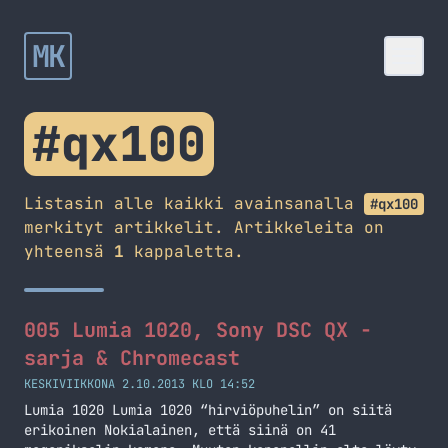
MK
#qx100
Listasin alle kaikki avainsanalla
#qx100
merkityt artikkelit. Artikkeleita on
yhteensä
1
kappaletta.
005 Lumia 1020, Sony DSC QX -
sarja & Chromecast
KESKIVIIKKONA 2.10.2013 KLO 14:52
Lumia 1020 Lumia 1020 “hirviöpuhelin” on siitä
erikoinen Nokialainen, että siinä on 41