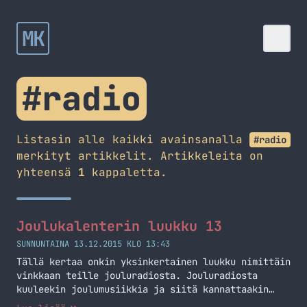
MK
#radio
Listasin alle kaikki avainsanalla
#radio
merkityt artikkelit. Artikkeleita on
yhteensä
1
kappaletta.
Joulukalenterin luukku 13
SUNNUNTAINA 13.12.2015 KLO 13:43
Tällä kertaa onkin yksinkertainen luukku nimittäin
vinkkaan teille jouluradiosta. Jouluradiosta
kuuleekin joulumusiikkia ja siitä kannattaakin
lueskella enemmän jouluradion omilta